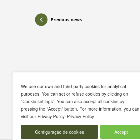
Previous news
Praça Pedro Nunes
We use our own and third-party cookies for analytical
7580-125 Alcácer do Sal
purposes. You can set or refuse cookies by clicking on
“Cookie settings”. You can also accept all cookies by
T.
265 610 040
pressing the "Accept" button. For more information, you can
F.
265 247 003
visit our Privacy Policy. Privacy Policy
E.
geral@m-alcacerdosal.pt
Configuração de cookies
Accept