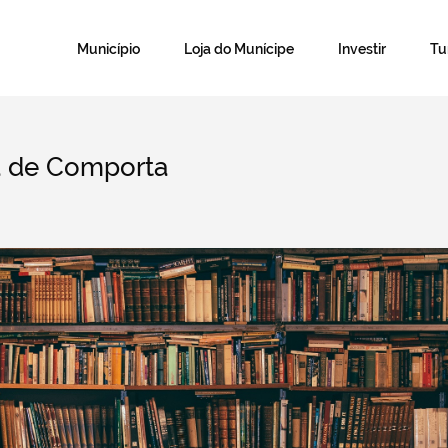
Município
Loja do Munícipe
Investir
T
a de Comporta