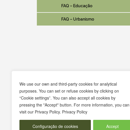
FAQ – Educação
FAQ – Urbanismo
Praça Pedro Nunes
We use our own and third-party cookies for analytical
7580-125 Alcácer do Sal
purposes. You can set or refuse cookies by clicking on
“Cookie settings”. You can also accept all cookies by
T.
265 610 040
pressing the "Accept" button. For more information, you can
F.
265 247 003
visit our Privacy Policy. Privacy Policy
E.
geral@m-alcacerdosal.pt
Configuração de cookies
Accept