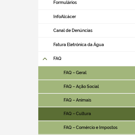
Formulários
InfoAlcácer
Canal de Denúncias
Search term
Fatura Eletrónica da Água
FAQ
Categories
FAQ – Geral
FAQ – Ação Social
FAQ – Animais
Filters
FAQ – Cultura
FAQ – Comércio e Impostos