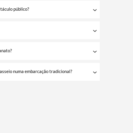
etáculo público?
sanato?
passeio numa embarcação tradicional?