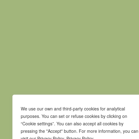
Previous news
Praça Pedro Nunes
We use our own and third-party cookies for analytical
7580-125 Alcácer do Sal
purposes. You can set or refuse cookies by clicking on
“Cookie settings”. You can also accept all cookies by
T.
265 610 040
pressing the "Accept" button. For more information, you can
F.
265 247 003
visit our Privacy Policy. Privacy Policy