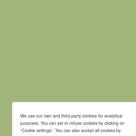
consumidores acerca dos seus direitos, atu
orientação financeira às famílias do concelh
@decoassociaçao
Previous event
Praça Pedro Nunes
We use our own and third-party cookies for analytical
7580-125 Alcácer do Sal
purposes. You can set or refuse cookies by clicking on
“Cookie settings”. You can also accept all cookies by
T.
265 610 040