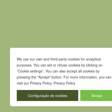
Previous event
Praça Pedro Nunes
We use our own and third-party cookies for analytical
7580-125 Alcácer do Sal
purposes. You can set or refuse cookies by clicking on
“Cookie settings”. You can also accept all cookies by
T.
265 610 040
pressing the "Accept" button. For more information, you can
F.
265 247 003
visit our Privacy Policy. Privacy Policy
E.
geral@m-alcacerdosal.pt
Configuração de cookies
Accept