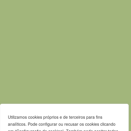
7580-125 Alcácer do Sal
T.
265 610 040
F.
265 247 003
E.
geral@m-alcacerdosal.pt
Acessos rápidos
Mapa do Site
Política de privacidade
Contactos
Livro de Reclamações
Canal de Denúncias
Utilizamos cookies próprios e de terceiros para fins
analíticos. Pode configurar ou recusar os cookies clicando