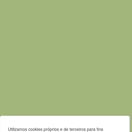
Praça Pedro Nunes
7580-125 Alcácer do Sal
T.
265 610 040
F.
265 247 003
E.
geral@m-alcacerdosal.pt
Acessos rápidos
Mapa do Site
Política de privacidade
Contactos
Livro de Reclamações
Canal de Denúncias
Utilizamos cookies próprios e de terceiros para fins