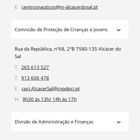
E.
centrosnauticos@m-alcacerdosal.pt
Comissão de Proteção de Crianças e Jovens
Rua da República, nº68, 2ºB 7580-135 Alcácer do
Sal
T.
265 613 527
T.
913 606 478
E.
cpcj.AlcacerSal@cnpdpcj.pt
H.
9h30 às 13h/ 14h às 17h
Divisão de Administração e Finanças