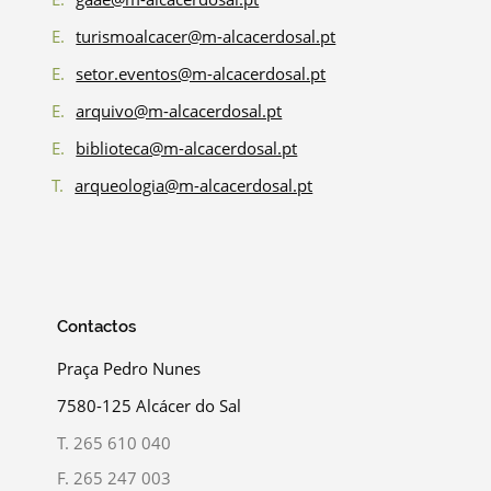
E.
turismoalcacer@m-alcacerdosal.pt
E.
setor.eventos@m-alcacerdosal.pt
E.
arquivo@m-alcacerdosal.pt
E.
biblioteca@m-alcacerdosal.pt
T.
arqueologia@m-alcacerdosal.pt
Contactos
Praça Pedro Nunes
7580-125 Alcácer do Sal
T.
265 610 040
F.
265 247 003