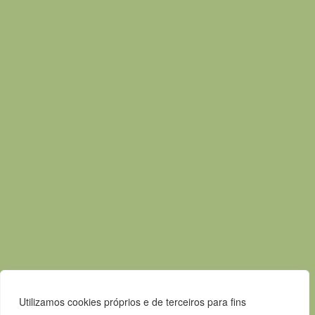
Praça Pedro Nunes
7580-125 Alcácer do Sal
T.
265 610 040
F.
265 247 003
E.
geral@m-alcacerdosal.pt
Acessos rápidos
Mapa do Site
Política de privacidade
Contactos
Livro de Reclamações
Canal de Denúncias
Utilizamos cookies próprios e de terceiros para fins