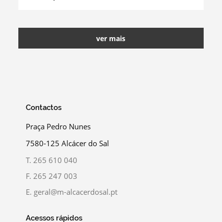
ver mais
Contactos
Praça Pedro Nunes
7580-125 Alcácer do Sal
T.
265 610 040
F.
265 247 003
E.
geral@m-alcacerdosal.pt
Acessos rápidos