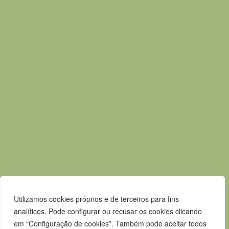
7580-125 Alcácer do Sal
T.
265 610 040
F.
265 247 003
E.
geral@m-alcacerdosal.pt
Acessos rápidos
Mapa do Site
Política de privacidade
Contactos
Livro de Reclamações
Canal de Denúncias
Utilizamos cookies próprios e de terceiros para fins
analíticos. Pode configurar ou recusar os cookies clicando
em “Configuração de cookies”. Também pode aceitar todos