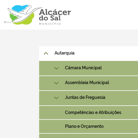
Autarquia
Câmara Municipal
Assembleia Municipal
Juntas de Freguesia
Competências e Atribuições
Plano e Orçamento