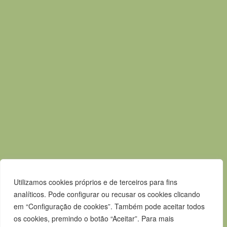
T.
265 610 040
F.
265 247 003
E.
geral@m-alcacerdosal.pt
Acessos rápidos
Mapa do Site
Política de privacidade
Contactos
Livro de Reclamações
Canal de Denúncias
Utilizamos cookies próprios e de terceiros para fins
analíticos. Pode configurar ou recusar os cookies clicando
em “Configuração de cookies”. Também pode aceitar todos
os cookies, premindo o botão “Aceitar”. Para mais