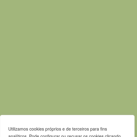
Praça Pedro Nunes
7580-125 Alcácer do Sal
T.
265 610 040
F.
265 247 003
E.
geral@m-alcacerdosal.pt
Acessos rápidos
Mapa do Site
Política de privacidade
Contactos
Livro de Reclamações
Canal de Denúncias
Utilizamos cookies próprios e de terceiros para fins
analíticos. Pode configurar ou recusar os cookies clicando