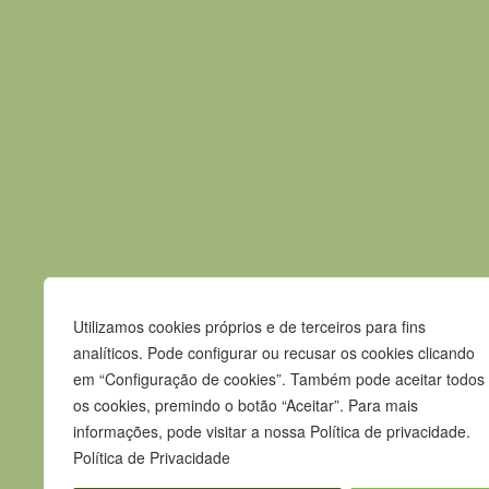
Esta ação de sensibilização conta com o apo
Notícia anterior
Contactos
Utilizamos cookies próprios e de terceiros para fins
Praça Pedro Nunes
analíticos. Pode configurar ou recusar os cookies clicando
7580-125 Alcácer do Sal
em “Configuração de cookies”. Também pode aceitar todos
os cookies, premindo o botão “Aceitar”. Para mais
T.
265 610 040
informações, pode visitar a nossa Política de privacidade.
F.
265 247 003
Política de Privacidade
E.
geral@m-alcacerdosal.pt