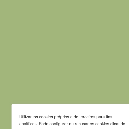
BIOGRAFIA
Jéssica Pina está desde tenra idade nos cam
percorrido até aqui, com formação jazzístic
digressão MADAME X worldtour da estrela int
decide regressar a Portugal e investir no EP
Notícia anterior
Contactos
Utilizamos cookies próprios e de terceiros para fins
Praça Pedro Nunes
analíticos. Pode configurar ou recusar os cookies clicando