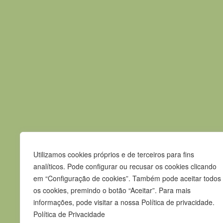
consumidores acerca dos seus direitos, atu
orientação financeira às famílias do concelh
Evento anterior
Contactos
Utilizamos cookies próprios e de terceiros para fins
Praça Pedro Nunes
analíticos. Pode configurar ou recusar os cookies clicando
7580-125 Alcácer do Sal
em “Configuração de cookies”. Também pode aceitar todos
os cookies, premindo o botão “Aceitar”. Para mais
T.
265 610 040
informações, pode visitar a nossa Política de privacidade.
F.
265 247 003
Política de Privacidade