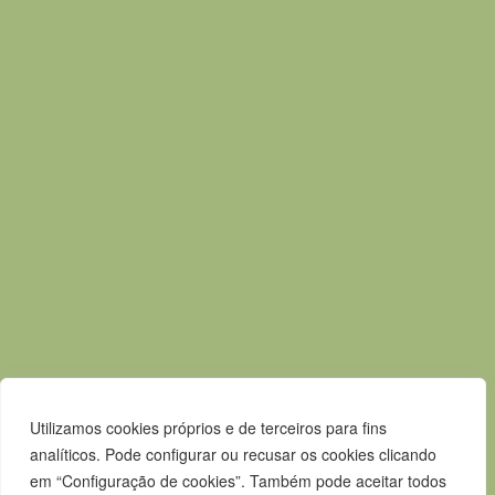
7580-125 Alcácer do Sal
T.
265 610 040
F.
265 247 003
E.
geral@m-alcacerdosal.pt
Acessos rápidos
Mapa do Site
Política de privacidade
Contactos
Livro de Reclamações
Canal de Denúncias
Utilizamos cookies próprios e de terceiros para fins
analíticos. Pode configurar ou recusar os cookies clicando
em “Configuração de cookies”. Também pode aceitar todos