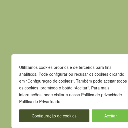
Evento anterior
Contactos
Utilizamos cookies próprios e de terceiros para fins
Praça Pedro Nunes
analíticos. Pode configurar ou recusar os cookies clicando
7580-125 Alcácer do Sal
em “Configuração de cookies”. Também pode aceitar todos
os cookies, premindo o botão “Aceitar”. Para mais
T.
265 610 040
informações, pode visitar a nossa Política de privacidade.
F.
265 247 003
Política de Privacidade
E.
geral@m-alcacerdosal.pt
Configuração de cookies
Aceitar