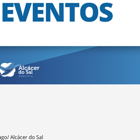
ago/ Alcácer do Sal