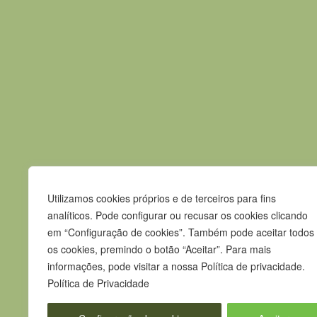
Evento anterior
Contactos
Utilizamos cookies próprios e de terceiros para fins
Praça Pedro Nunes
analíticos. Pode configurar ou recusar os cookies clicando
7580-125 Alcácer do Sal
em “Configuração de cookies”. Também pode aceitar todos
os cookies, premindo o botão “Aceitar”. Para mais
T.
265 610 040
informações, pode visitar a nossa Política de privacidade.
F.
265 247 003
Política de Privacidade
E.
geral@m-alcacerdosal.pt