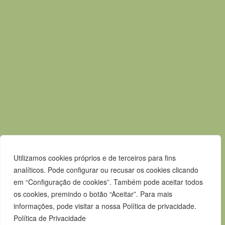
E.
geral@m-alcacerdosal.pt
Acessos rápidos
Mapa do Site
Política de privacidade
Contactos
Livro de Reclamações
Canal de Denúncias
Utilizamos cookies próprios e de terceiros para fins
analíticos. Pode configurar ou recusar os cookies clicando
em “Configuração de cookies”. Também pode aceitar todos
os cookies, premindo o botão “Aceitar”. Para mais
informações, pode visitar a nossa Política de privacidade.
Política de Privacidade