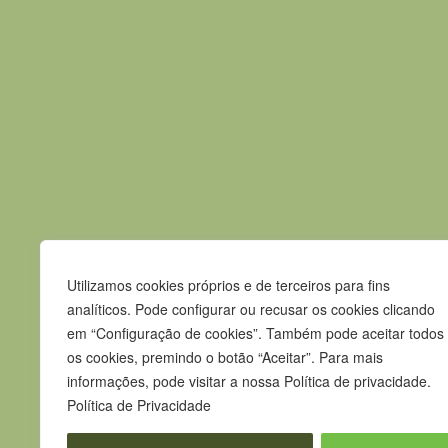
evento.
Evento anterior
Contactos
Utilizamos cookies próprios e de terceiros para fins
Praça Pedro Nunes
analíticos. Pode configurar ou recusar os cookies clicando
7580-125 Alcácer do Sal
em “Configuração de cookies”. Também pode aceitar todos
os cookies, premindo o botão “Aceitar”. Para mais
T.
265 610 040
informações, pode visitar a nossa Política de privacidade.
F.
265 247 003
Política de Privacidade
E.
geral@m-alcacerdosal.pt