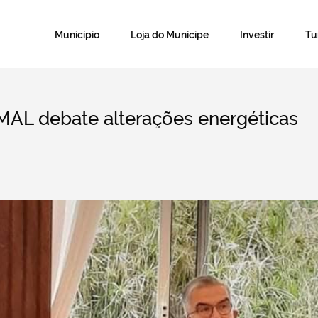
Município
Loja do Munícipe
Investir
T
MAL debate alterações energéticas