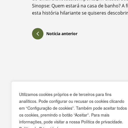
Sinopse: Quem estará na casa de banho? A fi
esta história hilariante se quiseres descobrir
Notícia anterior
Contactos
Utilizamos cookies próprios e de terceiros para fins
Praça Pedro Nunes
analíticos. Pode configurar ou recusar os cookies clicando
7580-125 Alcácer do Sal
em “Configuração de cookies”. Também pode aceitar todos
os cookies, premindo o botão “Aceitar”. Para mais
T.
265 610 040
informações, pode visitar a nossa Política de privacidade.
F.
265 247 003