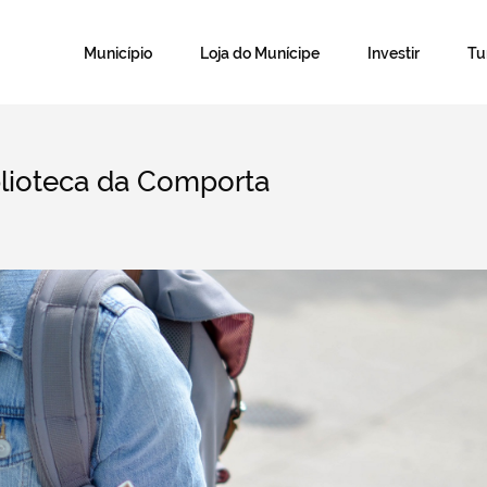
Município
Loja do Munícipe
Investir
T
blioteca da Comporta