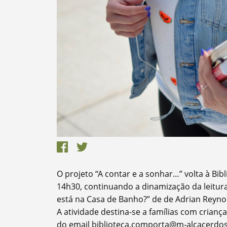
Termo de Pesquisa
Categorias
O projeto “A contar e a sonhar…” volta à Bi
14h30, continuando a dinamização da leitura
Filtros
está na Casa de Banho?” de de Adrian Reynold
A atividade destina-se a famílias com criança
do email biblioteca.comporta@m-alcacerdosa