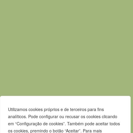
T.
265 610 040
F.
265 247 003
E.
geral@m-alcacerdosal.pt
Acessos rápidos
Mapa do Site
Política de privacidade
Contactos
Livro de Reclamações
Canal de Denúncias
Utilizamos cookies próprios e de terceiros para fins
analíticos. Pode configurar ou recusar os cookies clicando
em “Configuração de cookies”. Também pode aceitar todos
os cookies, premindo o botão “Aceitar”. Para mais