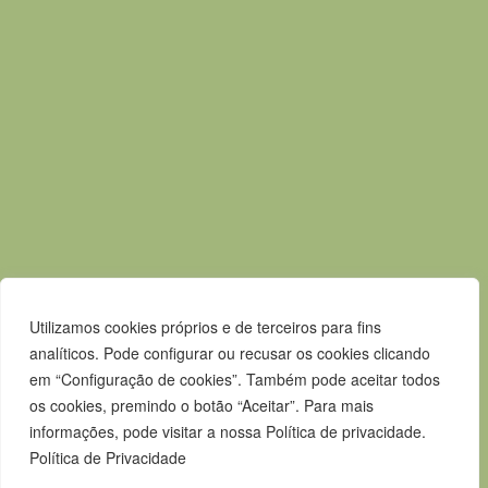
F.
265 247 003
E.
geral@m-alcacerdosal.pt
Acessos rápidos
Mapa do Site
Política de privacidade
Contactos
Livro de Reclamações
Canal de Denúncias
Utilizamos cookies próprios e de terceiros para fins
analíticos. Pode configurar ou recusar os cookies clicando
em “Configuração de cookies”. Também pode aceitar todos
os cookies, premindo o botão “Aceitar”. Para mais
informações, pode visitar a nossa Política de privacidade.
Política de Privacidade